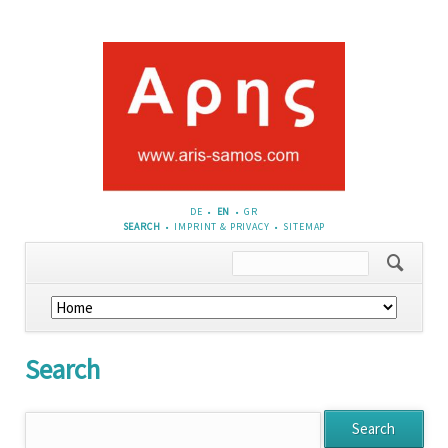
DE
EN
GR
SKIP
SEARCH
IMPRINT & PRIVACY
SITEMAP
NAVIGATION
Skip
navigation
Search
Keywords
Search