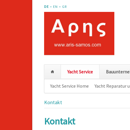
DE
EN
GR
Yacht Service
Bauuntern
Navigation
Yacht Service Home
Yacht Reparatur 
überspringen
Kontakt
Kontakt